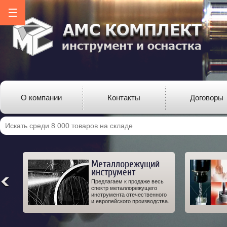
О компании
Контакты
Договоры
Металлорежущий
инструмент
ро-
Предлагаем к продаже весь
од-
спектр металлорежущего
 а
инструмента отечественного
IT.
и европейского производства.