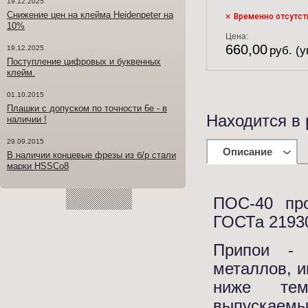
19.12.2025
Снижение цен на клейма Heidenpeter на
Временно отсутст
10%
Цена:
660,00
19.12.2025
руб. (у
Поступление цифровых и буквенных
клейм.
01.10.2015
Плашки с допуском по точности 6е - в
Находится в 
наличии !
29.09.2015
Описание
В наличии концевые фрезы из б/р стали
марки HSSCo8
ПОС-40 про
ГОСТа 21930
Припои - 
металлов, и
ниже тем
выпускае