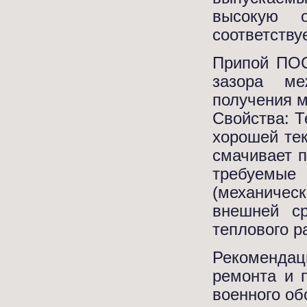
высокую о
соответств
Припой ПОС
зазора м
получения м
Свойства: Т
хорошей те
смачивает 
требуемые
(механичес
внешней ср
теплового р
Рекомендац
ремонта и п
военного об