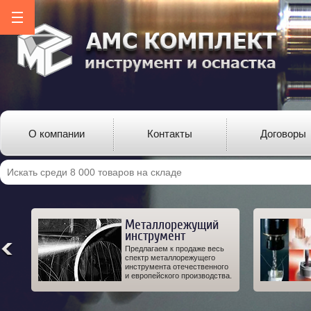
О компании
Контакты
Договоры
Металлорежущий
инструмент
ро-
Предлагаем к продаже весь
од-
спектр металлорежущего
 а
инструмента отечественного
IT.
и европейского производства.