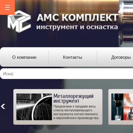
О компании
Контакты
Договоры
Металлорежущий
инструмент
ро-
Предлагаем к продаже весь
од-
спектр металлорежущего
 а
инструмента отечественного
IT.
и европейского производства.