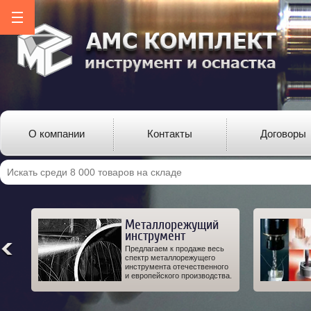
О компании
Контакты
Договоры
Металлорежущий
инструмент
ро-
Предлагаем к продаже весь
од-
спектр металлорежущего
 а
инструмента отечественного
IT.
и европейского производства.