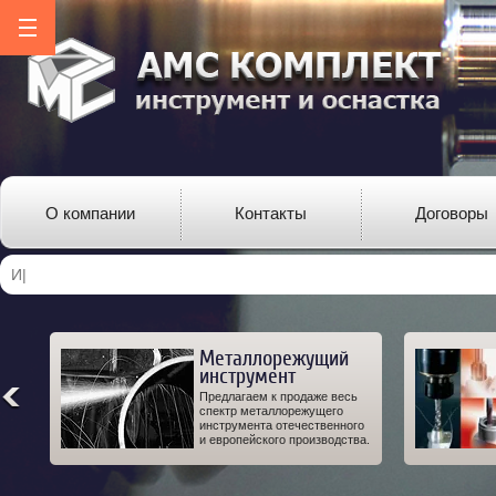
О компании
Контакты
Договоры
Металлорежущий
инструмент
ро-
Предлагаем к продаже весь
од-
спектр металлорежущего
 а
инструмента отечественного
IT.
и европейского производства.