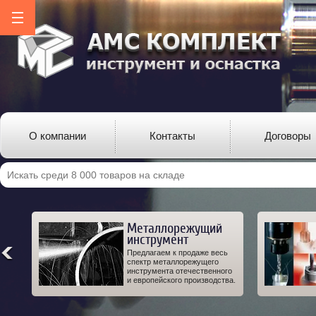
О компании
Контакты
Договоры
Металлорежущий
инструмент
ро-
Предлагаем к продаже весь
од-
спектр металлорежущего
 а
инструмента отечественного
IT.
и европейского производства.