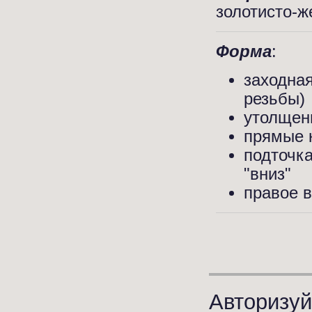
золотисто-же
Форма
:
заходная
резьбы)
утолщен
прямые 
подточка
"вниз"
правое 
Авторизуй