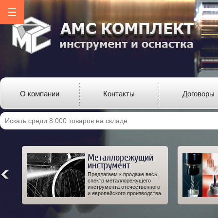
О компании
Контакты
Договоры
Металлорежущий
инструмент
ро-
Предлагаем к продаже весь
од-
спектр металлорежущего
 а
инструмента отечественного
IT.
и европейского производства.