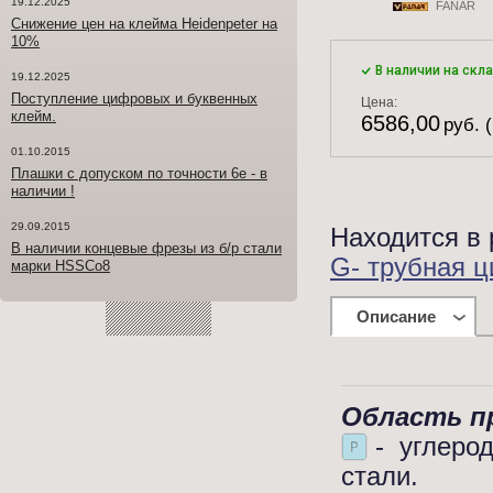
19.12.2025
FANAR
Снижение цен на клейма Heidenpeter на
10%
В наличии на скл
19.12.2025
Поступление цифровых и буквенных
Цена:
клейм.
6586,00
руб. 
01.10.2015
Плашки с допуском по точности 6е - в
наличии !
29.09.2015
Находится в 
В наличии концевые фрезы из б/р стали
G- трубная 
марки HSSCo8
Описание
Область п
- углерод
стали.