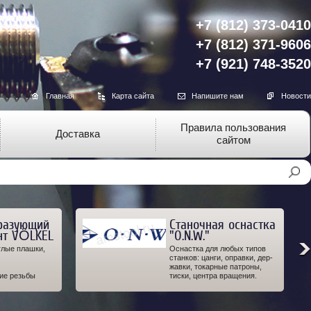
+7 (812) 373-0410
+7 (812) 371-9606
+7 (921) 748-3520
Главная
Карта сайта
Напишите нам
Новости
Правила пользования
Доставка
сайтом
разующий
Станочная оснастка
нт VÖLKEL
"O.N.W."
глые плашки,
Оснастка для любых типов
станков: цанги, оправки, дер-
жавки, токарные патроны,
ие резьбы
тиски, центра вращения.