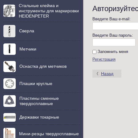
Стальные клейма и
Авторизуйтес
инструменты для маркировки
HEIDENPETER
Введите Ваш e-mail:
Сверла
Введите Ваш пароль:
Метчики
Запомнить меня
Регистрация
Оснастка для метчиков
Назад
Плашки круглые
Пластины сменные
твердосплавные
Державки токарные
Мини-резцы твердосплавные