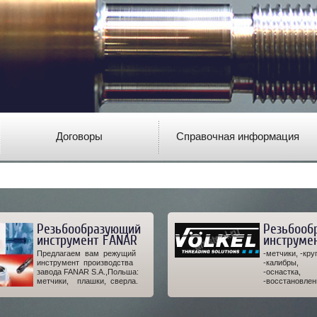
Договоры
Справочная информация
Резьбообразующий
Резьбооб
инструмент FANAR
инструме
Предлагаем вам режущий
-метчики, -кру
инструмент производства
-калибры,
завода FANAR S.A.,Польша:
-оснастка,
метчики, плашки, сверла.
-восстановлен