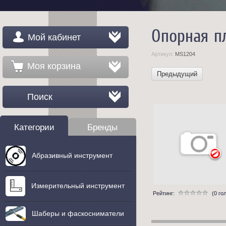
Опорная п
Мой кабинет
Артикул:
MS1204
Моя корзина
Предыдущий
Поиск
Категории
Бренды
Абразивный инструмент
Измерительный инструмент
Рейтинг:
(0 го
Шаберы и фаскосниматели