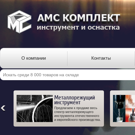
О компании
Контакты
Металлорежущий
инструмент
ро-
Предлагаем к продаже весь
од-
спектр металлорежущего
 а
инструмента отечественного
IT.
и европейского производства.