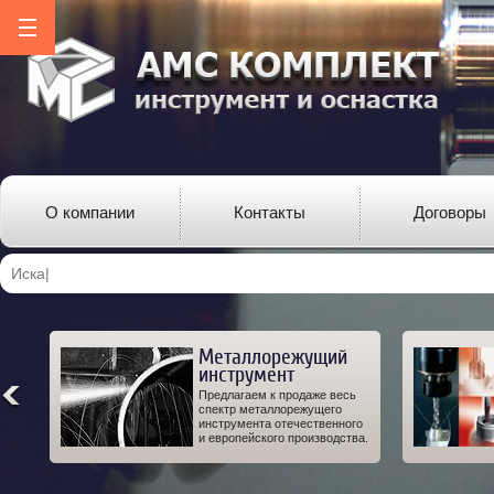
О компании
Контакты
Договоры
Металлорежущий
инструмент
ро-
Предлагаем к продаже весь
од-
спектр металлорежущего
 а
инструмента отечественного
IT.
и европейского производства.